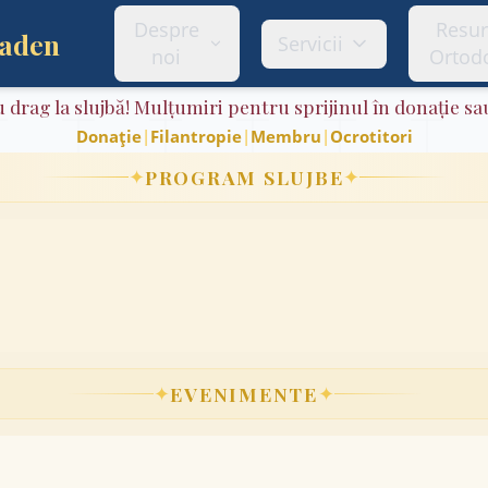
Despre
Resu
Baden
Servicii
noi
Ortod
 drag la slujbă! Mulțumiri pentru sprijinul în donație sa
Donație
|
Filantropie
|
Membru
|
Ocrotitori
✦
✦
PROGRAM SLUJBE
✦
✦
EVENIMENTE