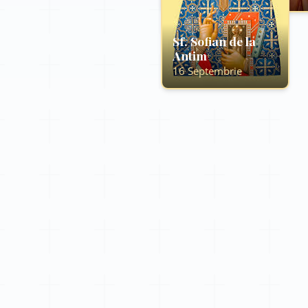
Sf. Sofian de la
Antim
16 Septembrie