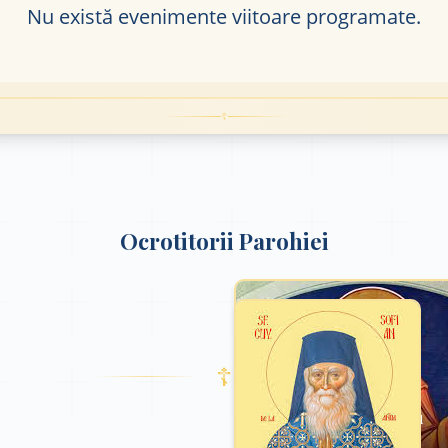
Nu există evenimente viitoare programate.
☦
Ocrotitorii Parohiei
☦
Sfântul Apostol Petru
29 Iunie