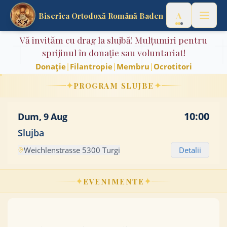
A
Biserica Ortodoxă Română Baden
Vă invităm cu drag la slujbă! Mulțumiri pentru
Acasă
🇷🇴
Română
▼
sprijinul în donație sau voluntariat!
Donație
|
Filantropie
|
Membru
|
Ocrotitori
Despre noi
✦
✦
PROGRAM SLUJBE
Istoria parohiei
10:00
Dum, 9 Aug
Preotul nostru
Slujba
Ocrotitorii Parohiei
Weichlenstrasse 5300 Turgi
Detalii
Album foto & video
✦
✦
EVENIMENTE
Servicii