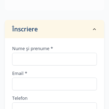
Anunțuri
Blog Comunitar
Înscriere
Contact
Nume și prenume
*
Informații
Rețele Sociale
Email
*
Ajutor
Telefon