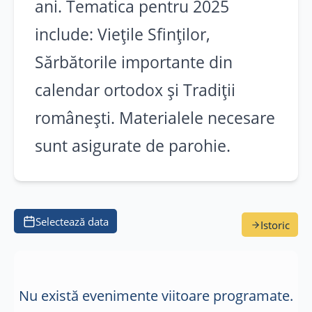
ani. Tematica pentru 2025
Cercetarea conștiinței
include: Viețile Sfinților,
Favorite
Sărbătorile importante din
Activități
calendar ortodox și Tradiții
românești. Materialele necesare
Catehizare
sunt asigurate de parohie.
Grupuri de tineret
Școala parohială
Tabere
Selectează data
Istoric
Activități social-filantropice
Comunitate
Nu există evenimente viitoare programate.