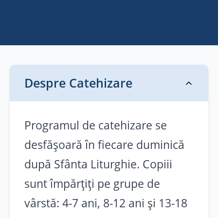
Slujbe
Comunitate
Resurse Ortodoxe
Program de
Resurse Ortodoxe
Despre Catehizare
Catehizare 2025
Nevoințe
Program dedicat copiilor și tinerilor
Programul de catehizare se
Cele 8 gânduri ale răutății
dar nu numai pentru aprofundarea
desfășoară în fiecare duminică
Cele 8 virtuți
cunoștințelor despre credința
după Sfânta Liturghie. Copiii
ortodoxă și tradițiile românești.
Scara Virtuților
sunt împărțiți pe grupe de
Cursurile sunt interactive și
Dicționar duhovnicesc
vârstă: 4-7 ani, 8-12 ani și 13-18
adaptate fiecărei grupe de vârstă.