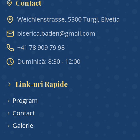
Contact
Cercetarea conștiinței
Weichlenstrasse, 5300 Turgi, Elveția
Favorite
biserica.baden@gmail.com
Activități
+41 78 909 79 98
Catehizare
Duminică: 8:30 - 12:00
Grupuri de tineret
Link-uri Rapide
Școala parohială
Tabere
Program
Contact
Activități social-filantropice
Galerie
Comunitate