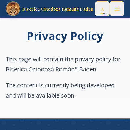
A
Biserica Ortodoxă Română Baden
Acasă
🇷🇴
Română
▼
Privacy Policy
Despre noi
Istoria parohiei
This page will contain the privacy policy for
Biserica Ortodoxă Română Baden.
Preotul nostru
The content is currently being developed
Ocrotitorii Parohiei
and will be available soon.
Album foto & video
Servicii