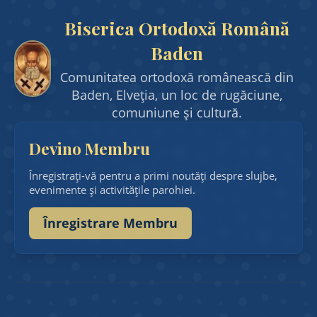
Slujbe
Biserica Ortodoxă Română
Comunitate
Baden
Resurse Ortodoxe
Comunitatea ortodoxă românească din
Baden, Elveția, un loc de rugăciune,
comuniune și cultură.
Resurse Ortodoxe
Devino Membru
Nevoințe
Înregistrați-vă pentru a primi noutăți despre slujbe,
Cele 8 gânduri ale răutății
evenimente și activitățile parohiei.
Cele 8 virtuți
Înregistrare Membru
Scara Virtuților
Dicționar duhovnicesc