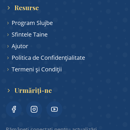
Resurse
Anunțuri
Program Slujbe
Blog Comunitar
Sfintele Taine
Ajutor
Contact
Politica de Confidențialitate
Termeni și Condiții
Informații
Rețele Sociale
Urmăriți-ne
Ajutor
Facebook
Instagram
YouTube
Rămâneți conectați pentru actualizări,