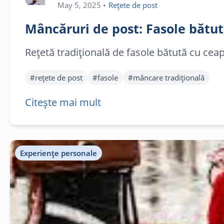
May 5, 2025
•
Rețete de post
Mâncăruri de post: Fasole bătu
Rețetă tradițională de fasole bătută cu ceap
#
rețete de post
#
fasole
#
mâncare tradițională
Citește mai mult
Experiențe personale