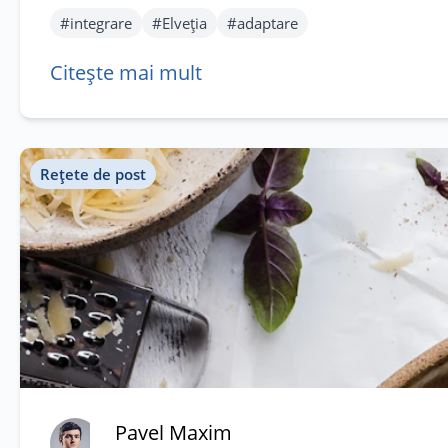
#
integrare
#
Elveția
#
adaptare
Citește mai mult
Rețete de post
Pavel Maxim