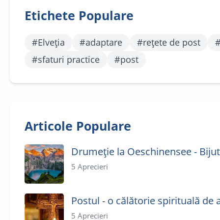
Etichete Populare
#
Elveția
#
adaptare
#
rețete de post
#
sfaturi practice
#
post
Articole Populare
Drumeție la Oeschinensee - Bijute
5
Aprecieri
Postul - o călătorie spirituală d
5
Aprecieri