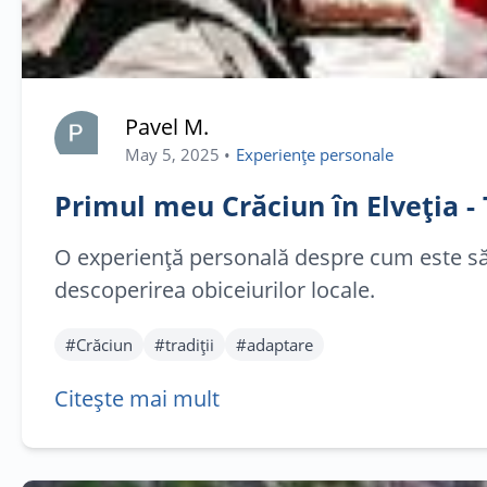
Pavel M.
May 5, 2025
•
Experiențe personale
Primul meu Crăciun în Elveția - 
O experiență personală despre cum este să să
descoperirea obiceiurilor locale.
#
Crăciun
#
tradiții
#
adaptare
Citește mai mult