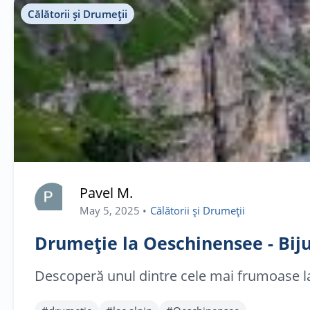
Călătorii și Drumeții
Pavel M.
May 5, 2025
•
Călătorii și Drumeții
Drumeție la Oeschinensee - Biju
Descoperă unul dintre cele mai frumoase lacu