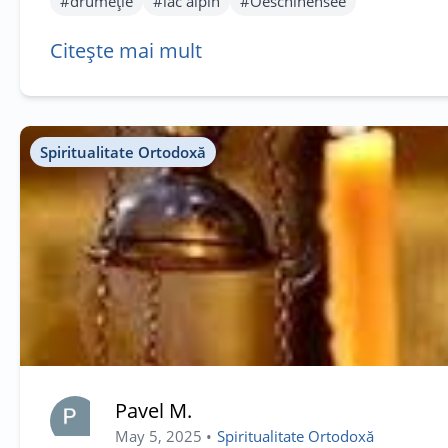
#
drumeție
#
lac alpin
#
Oeschinensee
Citește mai mult
Spiritualitate Ortodoxă
Pavel M.
May 5, 2025
•
Spiritualitate Ortodoxă