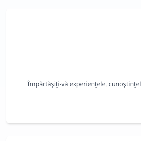
Împărtășiți-vă experiențele, cunoștințe