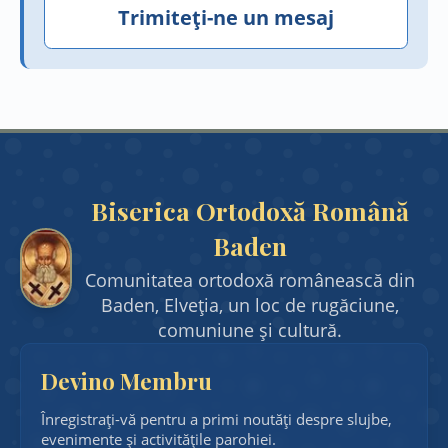
Trimiteți-ne un mesaj
Anunțuri
Blog Comunitar
Contact
Biserica Ortodoxă Română
Informații
Baden
Comunitatea ortodoxă românească din
Rețele Sociale
Baden, Elveția, un loc de rugăciune,
comuniune și cultură.
Ajutor
Devino Membru
Înregistrați-vă pentru a primi noutăți despre slujbe,
evenimente și activitățile parohiei.