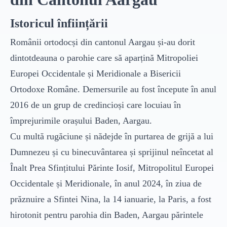
Slujbe
Istoricul înființării
Comunitate
Românii ortodocși din cantonul Aargau și-au dorit
Resurse Ortodoxe
dintotdeauna o parohie care să aparțină Mitropoliei
Europei Occidentale și Meridionale a Bisericii
Resurse Ortodoxe
Ortodoxe Române. Demersurile au fost începute în anul
2016 de un grup de credincioși care locuiau în
Nevoințe
împrejurimile orașului Baden, Aargau.
Cele 8 gânduri ale răutății
Cu multă rugăciune și nădejde în purtarea de grijă a lui
Dumnezeu și cu binecuvântarea și sprijinul neîncetat al
Cele 8 virtuți
Înalt Prea Sfințitului Părinte Iosif, Mitropolitul Europei
Scara Virtuților
Occidentale și Meridionale, în anul 2024, în ziua de
prăznuire a Sfintei Nina, la 14 ianuarie, la Paris, a fost
Dicționar duhovnicesc
hirotonit pentru parohia din Baden, Aargau părintele