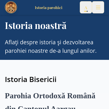
A
Istoria parohiei
Acasă
🇷🇴
Română
Istoria noastră
▼
Despre noi
Aflați despre istoria și dezvoltarea
Istoria parohiei
parohiei noastre de-a lungul anilor.
Preotul nostru
Ocrotitorii Parohiei
Istoria Bisericii
Album foto & video
Parohia Ortodoxă Română
Servicii
din Cantonul Aargau