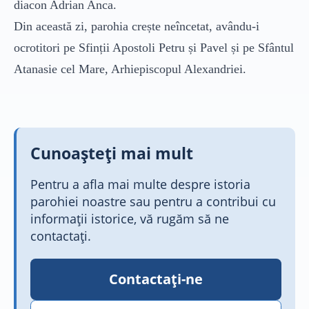
diacon Adrian Anca.
Cercetarea conștiinței
Din această zi, parohia crește neîncetat, avându-i
Favorite
ocrotitori pe Sfinții Apostoli Petru și Pavel și pe Sfântul
Atanasie cel Mare, Arhiepiscopul Alexandriei.
Activități
Catehizare
Cunoașteți mai mult
Grupuri de tineret
Pentru a afla mai multe despre istoria
Școala parohială
parohiei noastre sau pentru a contribui cu
informații istorice, vă rugăm să ne
Tabere
contactați.
Activități social-filantropice
Contactați-ne
Comunitate