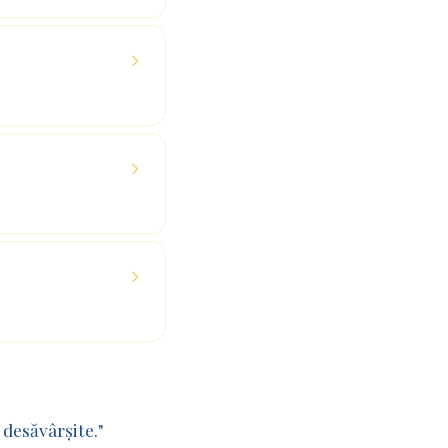
desăvârșite."