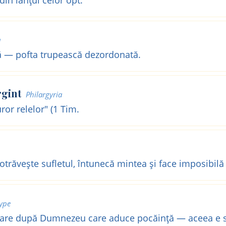
a
 — pofta trupească dezordonată.
rgint
Philargyria
ror relelor" (1 Tim.
trăvește sufletul, întunecă mintea și face imposibilă
ype
istare după Dumnezeu care aduce pocăință — aceea e s