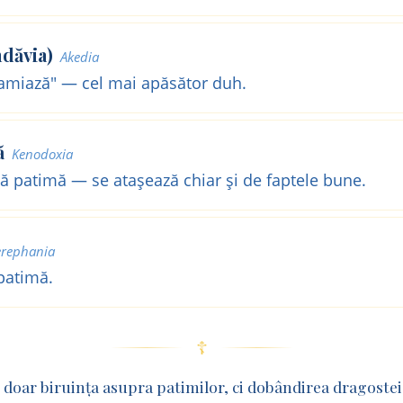
dăvia)
Akedia
miază" — cel mai apăsător duh.
ă
Kenodoxia
ă patimă — se atașează chiar și de faptele bune.
rephania
patimă.
☦
 doar biruința asupra patimilor, ci dobândirea dragostei 