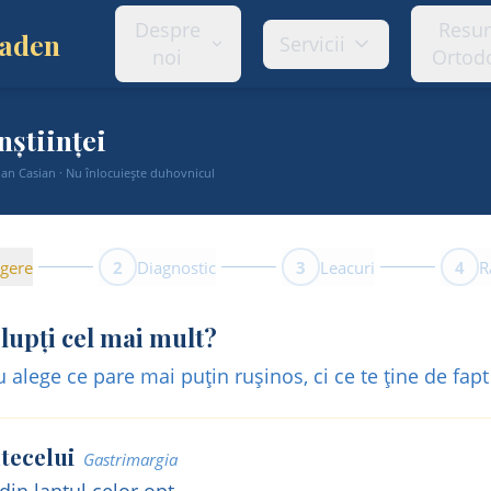
Despre
Resu
Baden
Servicii
noi
Ortod
nștiinței
 Ioan Casian · Nu înlocuiește duhovnicul
egere
2
Diagnostic
3
Leacuri
4
R
 lupți cel mai mult?
Nu alege ce pare mai puțin rușinos, ci ce te ține de fapt
tecelui
Gastrimargia
in lanțul celor opt.