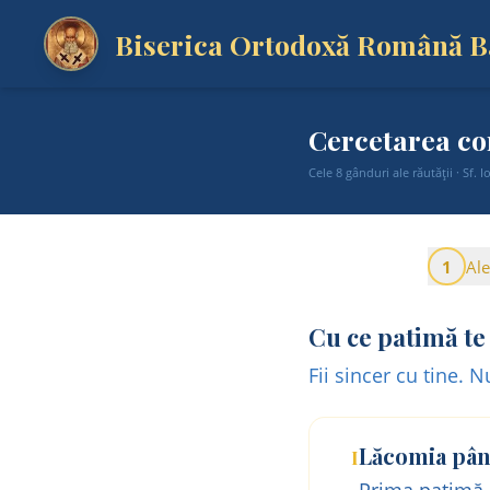
Biserica Ortodoxă Română 
Cercetarea co
Cele 8 gânduri ale răutății · Sf.
1
Al
Cu ce patimă te
Fii sincer cu tine. 
Lăcomia pân
I
Prima patimă d