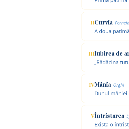
Curvia
II
Pornei
A doua patimă
Iubirea de a
III
„Rădăcina tutu
Mânia
IV
Orghi
Duhul mâniei o
Întristarea
V
L
Există o într