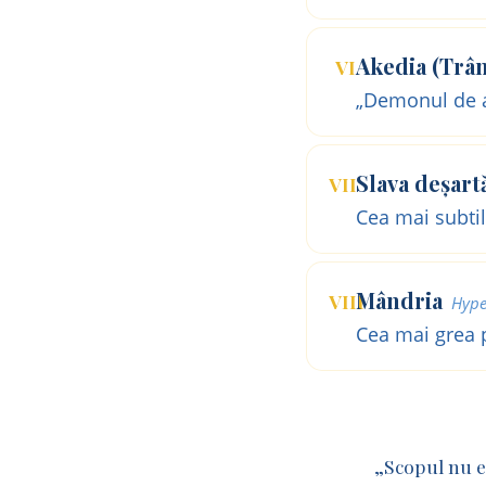
Akedia (Trân
VI
„Demonul de a
Slava deșart
VII
Cea mai subtil
Mândria
VIII
Hype
Cea mai grea 
„Scopul nu e